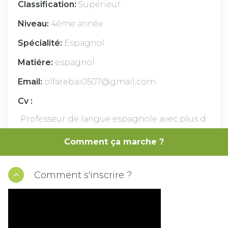
Classification:
Supérieur
Niveau:
4éme année
Spécialité:
Espagnol
Matiére:
espagnol
Email:
olfarebai0507@gmail.com
Cv :
Professeur de langue espagnole avec plus d
e 5 ans d’expérience dans l’enseignement et
Comment ça marche ?
l’accompagnement des élèves du baccalaur
éat.
Comment s'inscrire ?
VOIR LA DISPONIBILITÉ