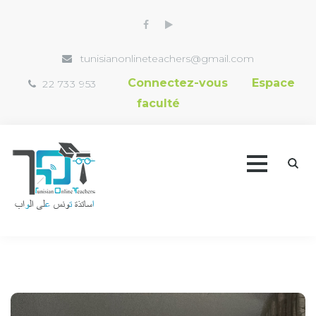
tunisianonlineteachers@gmail.com
Connectez-vous
Espace
22 733 953
faculté
Accueil
Trouver un professeur
Vidéothèque