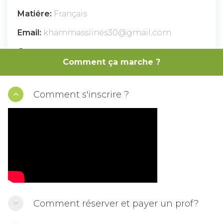
Matiére:
Français
Email:
khammassiines30@gmail.com
Cv :
Comment ça marche ?
Je suis Ines Khammassi, jeune diplômée d'u
n double master en CCA
Comment s'inscrire ?
VOIR LA DISPONIBILITÉ
Comment réserver et payer un prof?
2020 © TOT. Crafted with ♥ by
kusa