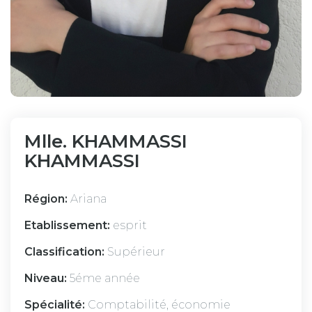
Mlle. KHAMMASSI
KHAMMASSI
Région:
Ariana
Etablissement:
esprit
Classification:
Supérieur
Niveau:
5éme année
Spécialité:
Comptabilité, économie