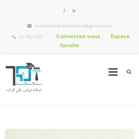
tunisianonlineteachers@gmail.com
Connectez-vous
Espace
22 733 953
faculté
Accueil
Trouver un professeur
Vidéothèque