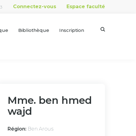
Connectez-vous
Espace faculté
53
que
Bibliothèque
Inscription
Mme. ben hmed
wajd
Région:
Ben Arous