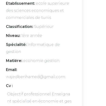
Etablissement:
ecole superieure
des sciences economiques et
commerciales de tunis
Classification:
Supérieur
Niveau:
1ére année
Spécialité:
Informatique de
gestion
Matiére:
economie gestion
Email:
wajedbenhamed@gmail.com
Cv :
Objectif professionnel Enseigna
nt spécialisé en économie et ges