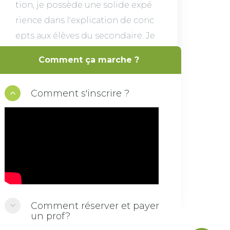
tion, je possède une solide expé
rience dans l'explication de conc
epts aux élèves du secondaire. Je
m'efforce de proposer des cours
Comment ça marche ?
en ligne interactifs qui aident les
élèves à comprendre la matière f
Comment s'inscrire ?
acilement et efficacement
VOIR LA DISPONIBILITÉ
Comment réserver et payer
un prof?