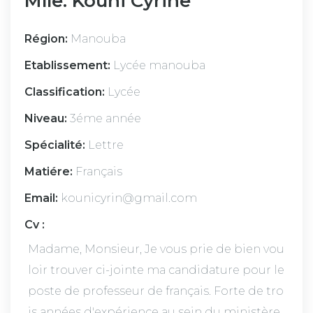
Mlle. Kouni Cyrine
Région:
Manouba
Etablissement:
Lycée manouba
Classification:
Lycée
Niveau:
3éme année
Spécialité:
Lettre
Matiére:
Français
Email:
kounicyrin@gmail.com
Cv :
Madame, Monsieur, Je vous prie de bien vou
loir trouver ci-jointe ma candidature pour le
poste de professeur de français. Forte de tro
is années d'expérience au sein du ministère