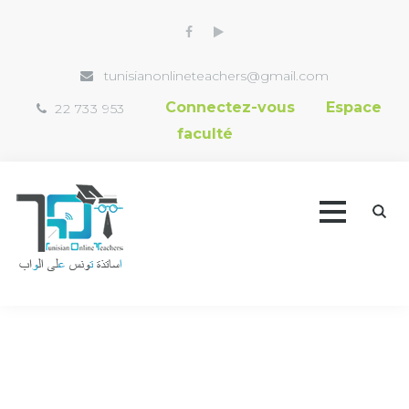
tunisianonlineteachers@gmail.com
Connectez-vous
Espace
22 733 953
faculté
Accueil
Trouver un professeur
Vidéothèque