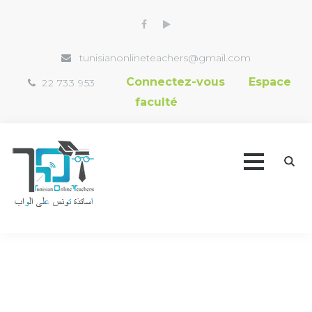
tunisianonlineteachers@gmail.com
Connectez-vous
Espace
22 733 953
faculté
Accueil
Trouver un professeur
Vidéothèque