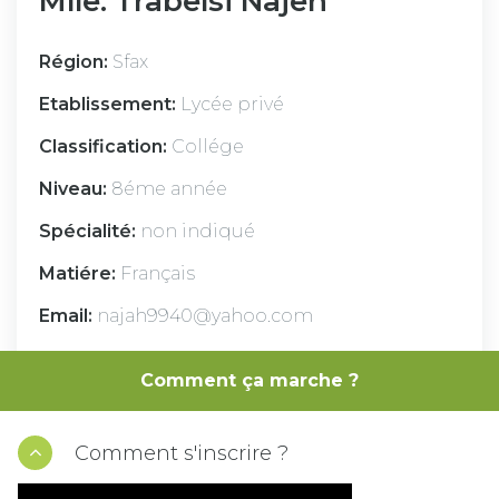
Mlle. Trabelsi Najeh
Région:
Sfax
Etablissement:
Lycée privé
Classification:
Collége
Niveau:
8éme année
Spécialité:
non indiqué
Matiére:
Français
Email:
najah9940@yahoo.com
Cv :
Comment ça marche ?
Professeur de français Collège et lycée 7 ans
d'expérience
Comment s'inscrire ?