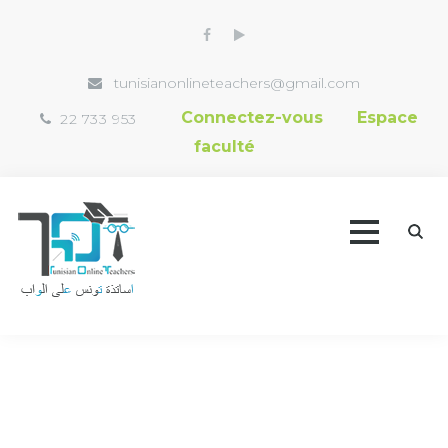
tunisianonlineteachers@gmail.com
Connectez-vous
Espace
22 733 953
faculté
Accueil
Trouver un professeur
Vidéothèque