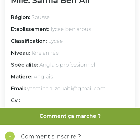
Mlle. Samia Ben Ali
Région:
Sousse
Etablissement:
lycee ben arous
Classification:
Lycée
Niveau:
1ére année
Spécialité:
Anglais professionnel
Matiére:
Anglais
Email:
yasmina.al.zouabi@gmail.com
Cv :
gggggggggggggggggggggggggggggg
Comment ça marche ?
gggggggggggggggggggggggggggggg
ggggggggggggggggggg
Comment s'inscrire ?