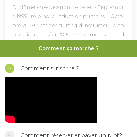
Diplôme en éducation de base . - Septembr
e 1999 : rejoindre l'éduction primaire. - Octo
bre 2008 Accéder au rang d'Instructeur d'ap
plication - Janvier 2015 : Avancement au grad
e de professeur de l'enseignement primaire
Comment ça marche ?
- Janvier 2019: : Accéder au rang d'enseignan
t émérite du primaire
Comment s'inscrire ?
VOIR LA DISPONIBILITÉ
Comment réserver et payer un prof?