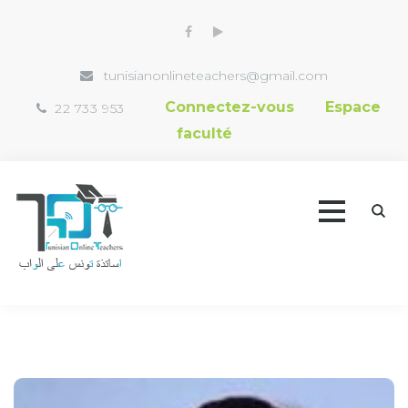
tunisianonlineteachers@gmail.com
Connectez-vous
Espace
22 733 953
faculté
Accueil
Trouver un professeur
Vidéothèque