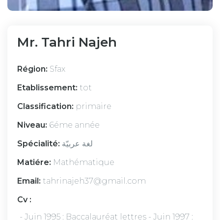
Mr. Tahri Najeh
Région:
Sfax
Etablissement:
tot
Classification:
primaire
Niveau:
6éme année
Spécialité:
لغة عربيّة
Matiére:
Mathématique
Email:
tahrinajeh37@gmail.com
Cv :
- Juin 1995 : Baccalauréat lettres - Juin 1997 :