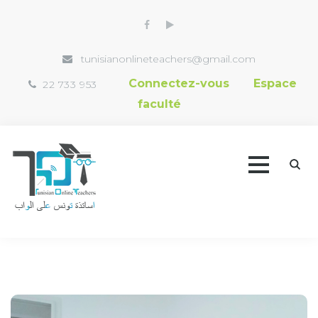
tunisianonlineteachers@gmail.com
Connectez-vous
Espace
22 733 953
faculté
Accueil
Trouver un professeur
Vidéothèque