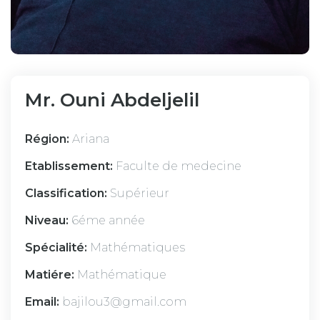
Mr. Ouni Abdeljelil
Région:
Ariana
Etablissement:
Faculte de medecine
Classification:
Supérieur
Niveau:
6éme année
Spécialité:
Mathématiques
Matiére:
Mathématique
Email:
bajilou3@gmail.com