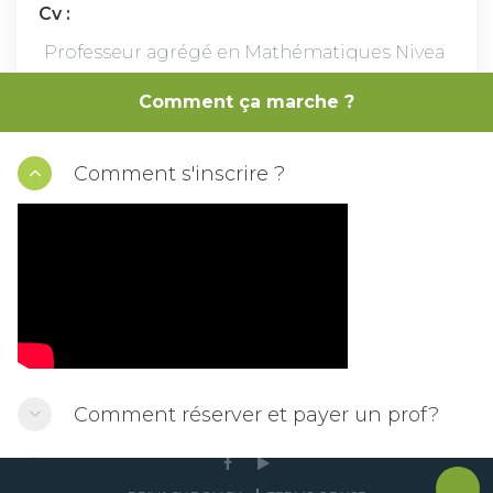
Cv :
Professeur agrégé en Mathématiques Nivea
u = lycée (2eme / 3eme /et bac ) Régime tuni
Comment ça marche ?
sien Mission = de la 6eme a la terminal (spé
maths option )
Comment s'inscrire ?
VOIR LA DISPONIBILITÉ
Comment réserver et payer un prof?
2020 © TOT. Crafted with ♥ by
kusa
Comment commencer ma seance en