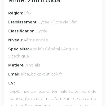
Mme. Zlitni Aida
Région:
Sfax
Etablissement:
Lycée Pilote de Sfax
Classification:
Lycée
Niveau:
4éme année
Spécialité:
Anglais Général / Anglais
Spécifique
Matiére:
Anglais
Email:
aida_bdk@outlook.fr
Cv :
Diplômée de l'école Normale Supérieure de
Sousse, j'en suis à ma 32ème année de carriè
re dans l'enseignement. J'ai enseigné tous l