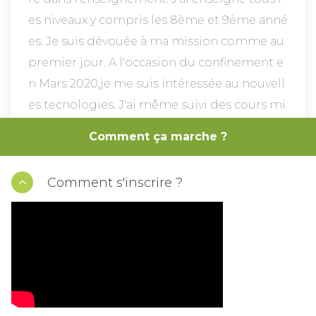
es niveaux y compris les 8ème et 9ème anné
es. Je suis dévouée à ma mission comme au
premier jour. A l'occasion du confinement e
n Mars 2020,je me suis intéressée au nouvell
es tecnologies. J'ai même suivi des cours mi
crosoft. J'ai créé des leçons interactives afin
Comment ça marche ?
d'assurer des cours en ligne pour mes élève
s lors du confinement.
Comment s'inscrire ?
VOIR LA DISPONIBILITÉ