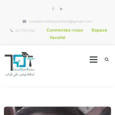
tunisianonlineteachers@gmail.com
Connectez-vous
Espace
22 733 953
faculté
Accueil
Trouver un professeur
Vidéothèque