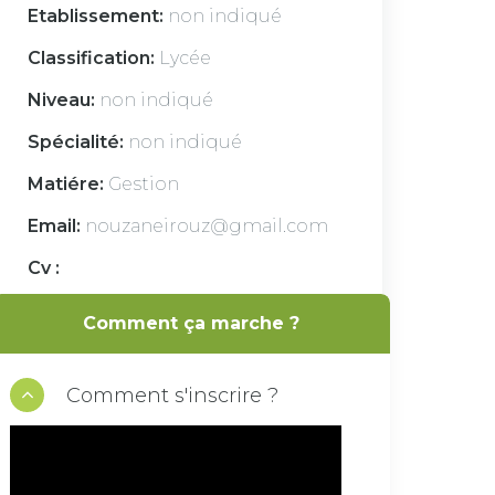
Etablissement:
non indiqué
Classification:
Lycée
Niveau:
non indiqué
Spécialité:
non indiqué
Matiére:
Gestion
Email:
nouzaneirouz@gmail.com
Cv :
4 ème année économie et gesti
Comment ça marche ?
on Lycée Chedli Atallah
Comment s'inscrire ?
VOIR LA DISPONIBILITÉ