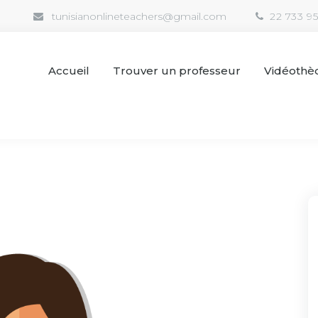
tunisianonlineteachers@gmail.com
22 733 9
Accueil
Trouver un professeur
Vidéothè