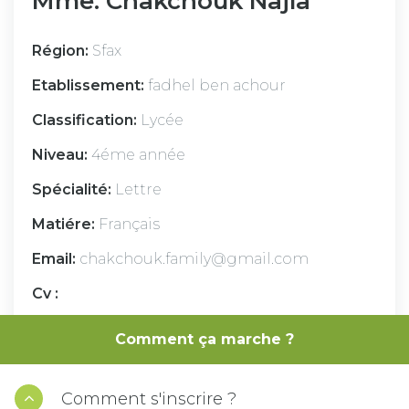
Mme. Chakchouk Najla
Région:
Sfax
Etablissement:
fadhel ben achour
Classification:
Lycée
Niveau:
4éme année
Spécialité:
Lettre
Matiére:
Français
Email:
chakchouk.family@gmail.com
Cv :
maîtrise en français carrière 23 ans de travail
Comment ça marche ?
niveaux enseignés : 1ére année secondaire , 2
éme , 3éme et 4éme (sc , éco, tech et math)
Comment s'inscrire ?