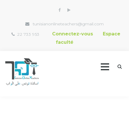
tunisianonlineteachers@gmail.com
Connectez-vous
Espace
22 733 953
faculté
Accueil
Trouver un professeur
Vidéothèque