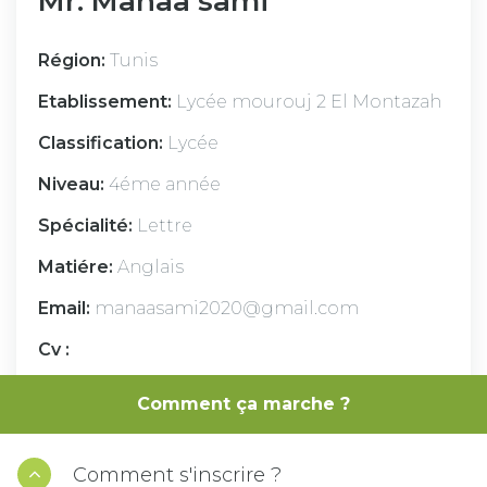
Mr. Manaa sami
Région:
Tunis
Etablissement:
Lycée mourouj 2 El Montazah
Classification:
Lycée
Niveau:
4éme année
Spécialité:
Lettre
Matiére:
Anglais
Email:
manaasami2020@gmail.com
Cv :
Je suis un prof d'anglais avec plus de 20 ans
Comment ça marche ?
d'expérience. Durant mon carrière, j'ai ensei
gné des différents niveaux
Comment s'inscrire ?