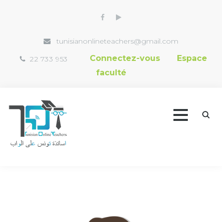
tunisianonlineteachers@gmail.com
Connectez-vous
Espace
22 733 953
faculté
Accueil
Trouver un professeur
Vidéothèque