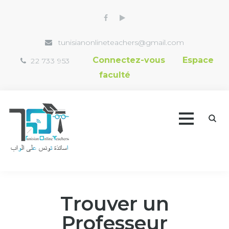
tunisianonlineteachers@gmail.com
Connectez-vous
Espace
22 733 953
faculté
Accueil
Trouver un
Trouver un professeur
Professeur
Vidéothèque